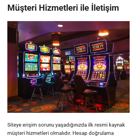
Müşteri Hizmetleri ile İletişim
Siteye erişim sorunu yaşadığınızda ilk resmi kaynak
müşteri hizmetleri olmalıdır. Hesap doğrulama