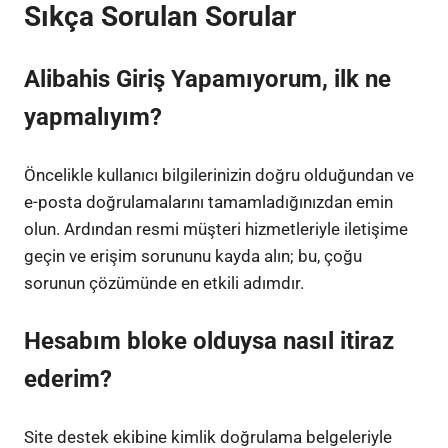
Sıkça Sorulan Sorular
Alibahis Giriş Yapamıyorum, ilk ne
yapmalıyım?
Öncelikle kullanıcı bilgilerinizin doğru olduğundan ve
e-posta doğrulamalarını tamamladığınızdan emin
olun. Ardından resmi müşteri hizmetleriyle iletişime
geçin ve erişim sorununu kayda alın; bu, çoğu
sorunun çözümünde en etkili adımdır.
Hesabım bloke olduysa nasıl itiraz
ederim?
Site destek ekibine kimlik doğrulama belgeleriyle