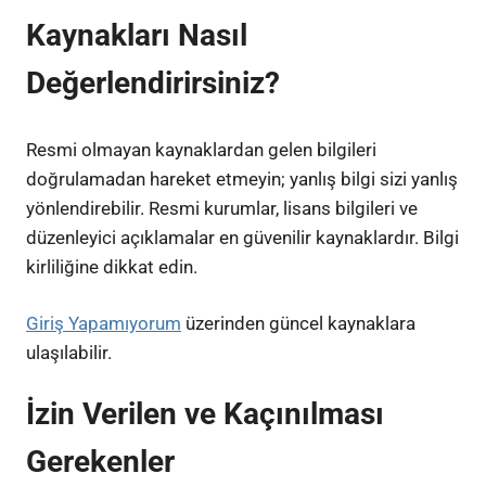
Kaynakları Nasıl
Değerlendirirsiniz?
Resmi olmayan kaynaklardan gelen bilgileri
doğrulamadan hareket etmeyin; yanlış bilgi sizi yanlış
yönlendirebilir. Resmi kurumlar, lisans bilgileri ve
düzenleyici açıklamalar en güvenilir kaynaklardır. Bilgi
kirliliğine dikkat edin.
Giriş Yapamıyorum
üzerinden güncel kaynaklara
ulaşılabilir.
İzin Verilen ve Kaçınılması
Gerekenler