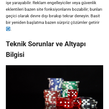
işe yarayabilir. Reklam engelleyiciler veya güvenlik
eklentileri bazen site fonksiyonlarını bozabilir; bunları
geçici olarak devre dışı bırakıp tekrar deneyin. Basit
bir yeniden başlatma bazen sürpriz çözümler getirir
.
Teknik Sorunlar ve Altyapı
Bilgisi