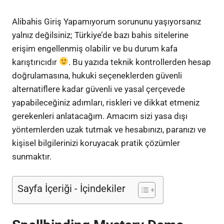
Alibahis Giriş Yapamıyorum sorununu yaşıyorsanız
yalnız değilsiniz; Türkiye’de bazı bahis sitelerine
erişim engellenmiş olabilir ve bu durum kafa
karıştırıcıdır
. Bu yazıda teknik kontrollerden hesap
doğrulamasına, hukuki seçeneklerden güvenli
alternatiflere kadar güvenli ve yasal çerçevede
yapabileceğiniz adımları, riskleri ve dikkat etmeniz
gerekenleri anlatacağım. Amacım sizi yasa dışı
yöntemlerden uzak tutmak ve hesabınızı, paranızı ve
kişisel bilgilerinizi koruyacak pratik çözümler
sunmaktır.
Sayfa İçeriği - İçindekiler