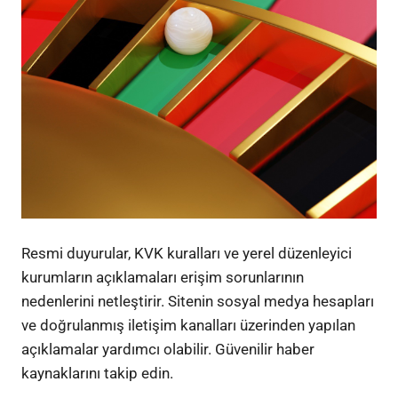
Resmi duyurular, KVK kuralları ve yerel düzenleyici
kurumların açıklamaları erişim sorunlarının
nedenlerini netleştirir. Sitenin sosyal medya hesapları
ve doğrulanmış iletişim kanalları üzerinden yapılan
açıklamalar yardımcı olabilir. Güvenilir haber
kaynaklarını takip edin.