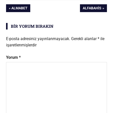
Yazı
ÖNCEKI
SONRAKI
ALMABET
ALFABAHIS
YAZI:
YAZI:
gezinmesi
BIR YORUM BIRAKIN
E-posta adresiniz yayınlanmayacak.
Gerekli alanlar
*
ile
işaretlenmişlerdir
Yorum
*