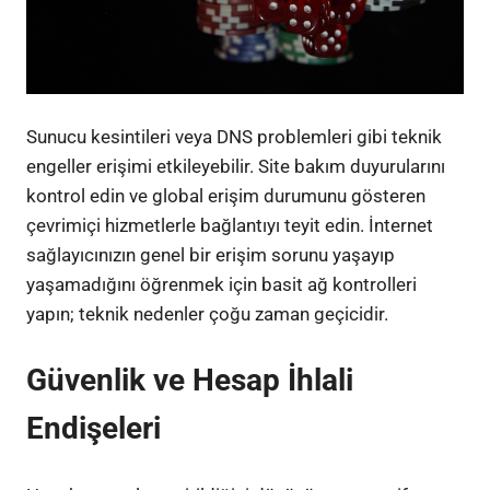
Sunucu kesintileri veya DNS problemleri gibi teknik
engeller erişimi etkileyebilir. Site bakım duyurularını
kontrol edin ve global erişim durumunu gösteren
çevrimiçi hizmetlerle bağlantıyı teyit edin. İnternet
sağlayıcınızın genel bir erişim sorunu yaşayıp
yaşamadığını öğrenmek için basit ağ kontrolleri
yapın; teknik nedenler çoğu zaman geçicidir.
Güvenlik ve Hesap İhlali
Endişeleri