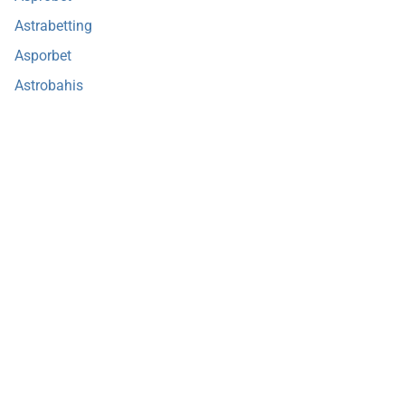
Astrabetting
Asporbet
Astrobahis