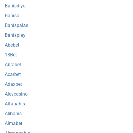
Bahisdiyo
Bahiso
Bahispalas
Bahisplay
Abebet
18Bet
Abrabet
Acarbet
Adaxbet
Alevcasino
Alfabahis
Alibahis
Almabet