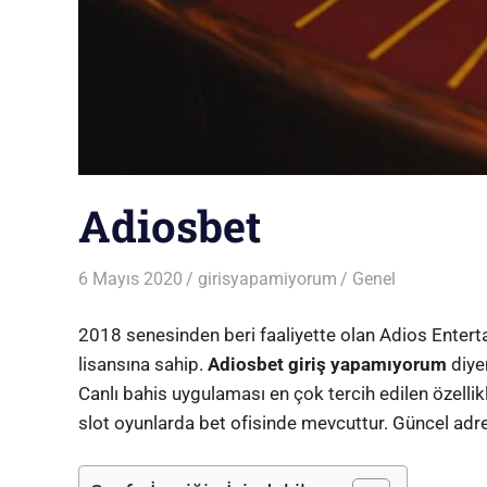
Adiosbet
6 Mayıs 2020
girisyapamiyorum
Genel
2018 senesinden beri faaliyette olan Adios Enterta
lisansına sahip.
Adiosbet giriş yapamıyorum
diye
Canlı bahis uygulaması en çok tercih edilen özellikl
slot oyunlarda bet ofisinde mevcuttur. Güncel adre