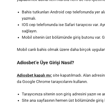
Bahis tutkunları Android cep telefonunda yer al
yazmalı.
IOS cep telefonunda ise Safari tarayıcısı var. A
sağlayın.
Mobil sitenin üst bölümünde giriş butonu var. Gi
Mobil canlı bahis olmak üzere daha birçok uygulam
Adiosbet’e Üye Girişi Nasıl?
Adiosbet kapalı mı;
site kapatılmadı. Alan adresin
da Google Chrome tarayıcılarını kullanın.
Tarayıcınıza sitenin son giriş adresini yazın ve 
Site ana sayfasının hemen üst bölümünde giriş 