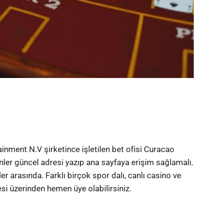
inment N.V şirketince işletilen bet ofisi Curacao
nler güncel adresi yazıp ana sayfaya erişim sağlamalı.
er arasında. Farklı birçok spor dalı, canlı casino ve
si üzerinden hemen üye olabilirsiniz.