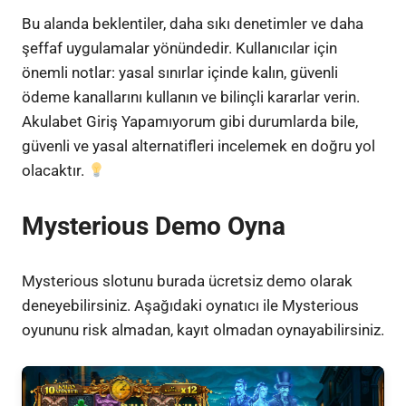
Bu alanda beklentiler, daha sıkı denetimler ve daha
şeffaf uygulamalar yönündedir. Kullanıcılar için
önemli notlar: yasal sınırlar içinde kalın, güvenli
ödeme kanallarını kullanın ve bilinçli kararlar verin.
Akulabet Giriş Yapamıyorum gibi durumlarda bile,
güvenli ve yasal alternatifleri incelemek en doğru yol
olacaktır.
Mysterious Demo Oyna
Mysterious slotunu burada ücretsiz demo olarak
deneyebilirsiniz. Aşağıdaki oynatıcı ile Mysterious
oyununu risk almadan, kayıt olmadan oynayabilirsiniz.