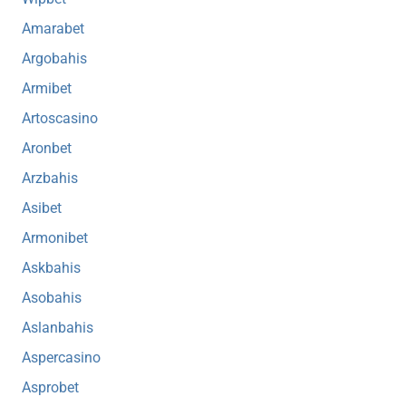
Amarabet
Argobahis
Armibet
Artoscasino
Aronbet
Arzbahis
Asibet
Armonibet
Askbahis
Asobahis
Aslanbahis
Aspercasino
Asprobet