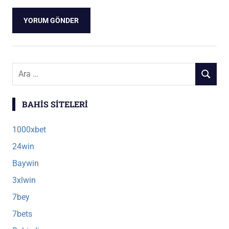
Şunu
ARA
ara:
BAHIS SITELERI
1000xbet
24win
Baywin
3xlwin
7bey
7bets