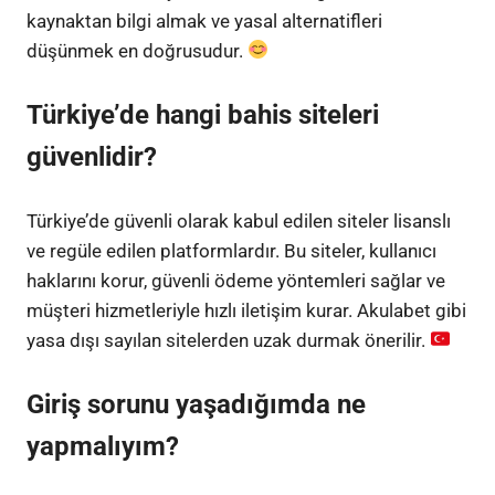
kaynaktan bilgi almak ve yasal alternatifleri
düşünmek en doğrusudur.
Türkiye’de hangi bahis siteleri
güvenlidir?
Türkiye’de güvenli olarak kabul edilen siteler lisanslı
ve regüle edilen platformlardır. Bu siteler, kullanıcı
haklarını korur, güvenli ödeme yöntemleri sağlar ve
müşteri hizmetleriyle hızlı iletişim kurar. Akulabet gibi
yasa dışı sayılan sitelerden uzak durmak önerilir.
Giriş sorunu yaşadığımda ne
yapmalıyım?