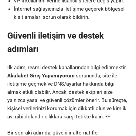
VPN kullanımı yerine lisanslı sitelere geçiş yapın.
İnternet sağlayıcınızla iletişime geçerek bölgesel
kısıtlamaları sorun olarak bildirin.
Güvenli iletişim ve destek
adımları
İlk adım, resmi destek kanallarından bilgi edinmektir.
Akulabet Giriş Yapamıyorum
sorununda, site ile
iletişime geçmek ve DNS/ayarlar hakkında bilgi
almak etkili olabilir. Ancak, destek ekipleri size
yalnızca yasal ve güvenli çözümler önerir. Bu süreçte,
kişisel verilerinizi korumak için dikkatli olun ve kimlik
avı gibi dolandırıcılıklara karşı tetikte kalın.
Bir sonraki adımda, güvenilir alternatifler