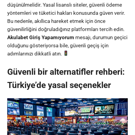
düşünülmelidir. Yasal lisanslı siteler, güvenli ödeme
yöntemleri ve tüketici hakları konusunda güven verir.
Bu nedenle, akıllıca hareket etmek için önce
güvenilirliğini doğruladığınız platformları tercih edin.
Akulabet Giriş Yapamıyorum
mesajı, durumun geçici
olduğunu gösteriyorsa bile, güvenli geçiş için
adımlarınızı dikkatli atın.
Güvenli bir alternatifler rehberi:
Türkiye’de yasal seçenekler