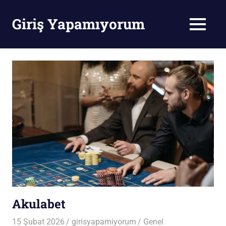
İçeriğe
geç
Giriş Yapamıyorum
MENÜ
Akulabet
15 Şubat 2026
girisyapamiyorum
Genel