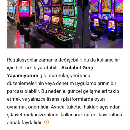
Regülasyonlar zamanla değişebilir; bu da kullanıcılar
için belirsizlik yaratabilir.
Akulabet Giriş
Yapamıyorum
gibi durumlar, yeni yasa
düzenlemelerinin veya denetim uygulamalarının bir
parçası olabilir. Bu nedenle, güncel gelişmeleri takip
etmek ve yalnızca lisanslı platformlarda oyun
oynamak önemlidir. Ayrıca, tüketici hakları açısından
şikayet mekanizmalarını kullanarak süreci kayıt altına
almak faydalıdır.