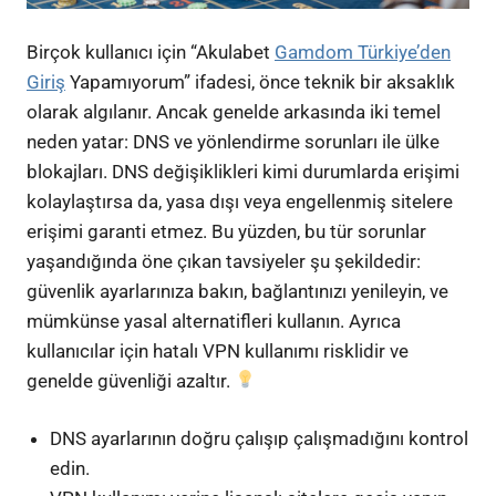
Birçok kullanıcı için “Akulabet
Gamdom Türkiye’den
Giriş
Yapamıyorum” ifadesi, önce teknik bir aksaklık
olarak algılanır. Ancak genelde arkasında iki temel
neden yatar: DNS ve yönlendirme sorunları ile ülke
blokajları. DNS değişiklikleri kimi durumlarda erişimi
kolaylaştırsa da, yasa dışı veya engellenmiş sitelere
erişimi garanti etmez. Bu yüzden, bu tür sorunlar
yaşandığında öne çıkan tavsiyeler şu şekildedir:
güvenlik ayarlarınıza bakın, bağlantınızı yenileyin, ve
mümkünse yasal alternatifleri kullanın. Ayrıca
kullanıcılar için hatalı VPN kullanımı risklidir ve
genelde güvenliği azaltır.
DNS ayarlarının doğru çalışıp çalışmadığını kontrol
edin.