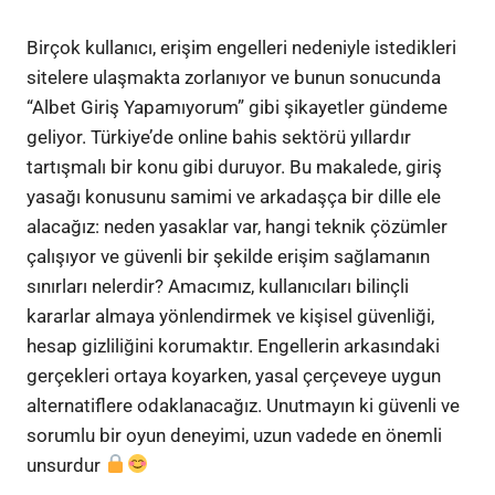
Birçok kullanıcı, erişim engelleri nedeniyle istedikleri
sitelere ulaşmakta zorlanıyor ve bunun sonucunda
“Albet Giriş Yapamıyorum” gibi şikayetler gündeme
geliyor. Türkiye’de online bahis sektörü yıllardır
tartışmalı bir konu gibi duruyor. Bu makalede, giriş
yasağı konusunu samimi ve arkadaşça bir dille ele
alacağız: neden yasaklar var, hangi teknik çözümler
çalışıyor ve güvenli bir şekilde erişim sağlamanın
sınırları nelerdir? Amacımız, kullanıcıları bilinçli
kararlar almaya yönlendirmek ve kişisel güvenliği,
hesap gizliliğini korumaktır. Engellerin arkasındaki
gerçekleri ortaya koyarken, yasal çerçeveye uygun
alternatiflere odaklanacağız. Unutmayın ki güvenli ve
sorumlu bir oyun deneyimi, uzun vadede en önemli
unsurdur