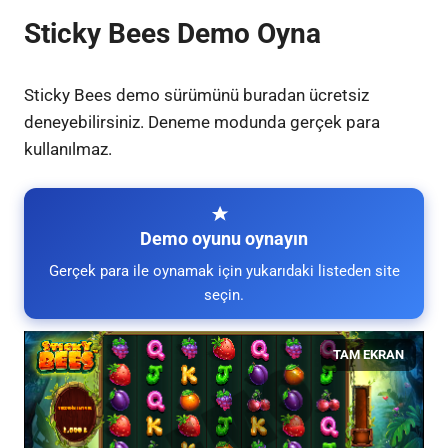
Sticky Bees Demo Oyna
Sticky Bees demo sürümünü buradan ücretsiz
deneyebilirsiniz. Deneme modunda gerçek para
kullanılmaz.
Demo oyunu oynayın
Gerçek para ile oynamak için yukarıdaki listeden site
seçin.
TAM EKRAN