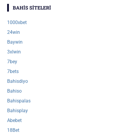
BAHIS SITELERI
1000xbet
24win
Baywin
3xlwin
7bey
7bets
Bahisdiyo
Bahiso
Bahispalas
Bahisplay
Abebet
18Bet