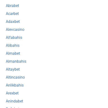
Abrabet
Acarbet
Adaxbet
Alevcasino
Alfabahis
Alibahis
Almabet
Almanbahis
Altaybet
Altincasino
Anlikbahis
Arexbet
Anindabet