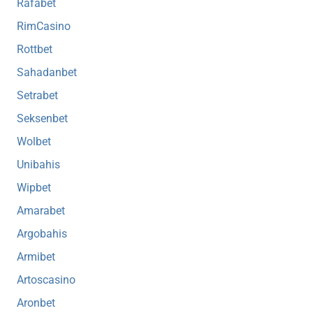
Rafabet
RimCasino
Rottbet
Sahadanbet
Setrabet
Seksenbet
Wolbet
Unibahis
Wipbet
Amarabet
Argobahis
Armibet
Artoscasino
Aronbet