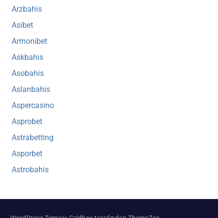
Arzbahis
Asibet
Armonibet
Askbahis
Asobahis
Aslanbahis
Aspercasino
Asprobet
Astrabetting
Asporbet
Astrobahis