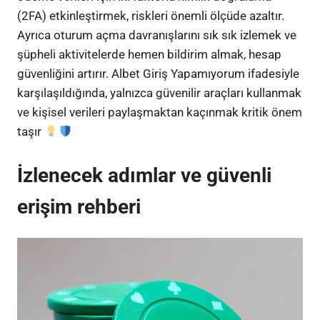
(2FA) etkinleştirmek, riskleri önemli ölçüde azaltır.
Ayrıca oturum açma davranışlarını sık sık izlemek ve
şüpheli aktivitelerde hemen bildirim almak, hesap
güvenliğini artırır. Albet Giriş Yapamıyorum ifadesiyle
karşılaşıldığında, yalnızca güvenilir araçları kullanmak
ve kişisel verileri paylaşmaktan kaçınmak kritik önem
taşır
İzlenecek adımlar ve güvenli
erişim rehberi