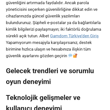
güvenliğini artırmada faydalıdır. Ancak parola
yöneticisini seçerken güvenilirliğine dikkat edin ve
cihazlarınızda güncel güvenlik yazılımları
bulundurunuz. Şüpheli e-postalar ya da bağlantılarla
kimlik bilgilerizi paylaşmayın; iki faktörlü doğrulama
sürekli açık tutun. Albet
Gamdom Türkiye’den Giriş
Yapamıyorum mesajıyla karşılaşırsanız, destek
birimine hızlıca ulaşın ve hesabınıza ilişkin tüm
güvenlik ayarlarını gözden geçirin
Gelecek trendleri ve sorumlu
oyun deneyimi
Teknolojik gelişmeler ve
kullanıcı deneyimi