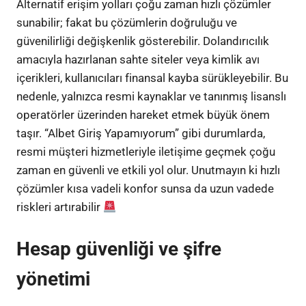
Alternatif erişim yolları çoğu zaman hızlı çözümler
sunabilir; fakat bu çözümlerin doğruluğu ve
güvenilirliği değişkenlik gösterebilir. Dolandırıcılık
amacıyla hazırlanan sahte siteler veya kimlik avı
içerikleri, kullanıcıları finansal kayba sürükleyebilir. Bu
nedenle, yalnızca resmi kaynaklar ve tanınmış lisanslı
operatörler üzerinden hareket etmek büyük önem
taşır. “Albet Giriş Yapamıyorum” gibi durumlarda,
resmi müşteri hizmetleriyle iletişime geçmek çoğu
zaman en güvenli ve etkili yol olur. Unutmayın ki hızlı
çözümler kısa vadeli konfor sunsa da uzun vadede
riskleri artırabilir
Hesap güvenliği ve şifre
yönetimi