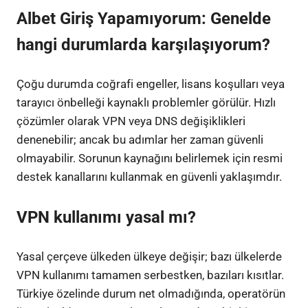
Albet Giriş Yapamıyorum: Genelde
hangi durumlarda karşılaşıyorum?
Çoğu durumda coğrafi engeller, lisans koşulları veya
tarayıcı önbelleği kaynaklı problemler görülür. Hızlı
çözümler olarak VPN veya DNS değişiklikleri
denenebilir; ancak bu adımlar her zaman güvenli
olmayabilir. Sorunun kaynağını belirlemek için resmi
destek kanallarını kullanmak en güvenli yaklaşımdır.
VPN kullanımı yasal mı?
Yasal çerçeve ülkeden ülkeye değişir; bazı ülkelerde
VPN kullanımı tamamen serbestken, bazıları kısıtlar.
Türkiye özelinde durum net olmadığında, operatörün