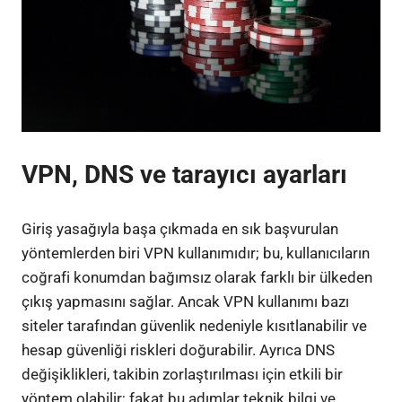
VPN, DNS ve tarayıcı ayarları
Giriş yasağıyla başa çıkmada en sık başvurulan
yöntemlerden biri VPN kullanımıdır; bu, kullanıcıların
coğrafi konumdan bağımsız olarak farklı bir ülkeden
çıkış yapmasını sağlar. Ancak VPN kullanımı bazı
siteler tarafından güvenlik nedeniyle kısıtlanabilir ve
hesap güvenliği riskleri doğurabilir. Ayrıca DNS
değişiklikleri, takibin zorlaştırılması için etkili bir
yöntem olabilir; fakat bu adımlar teknik bilgi ve