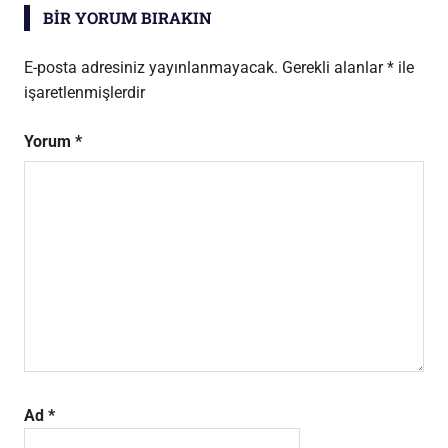
BIR YORUM BIRAKIN
E-posta adresiniz yayınlanmayacak.
Gerekli alanlar
*
ile
işaretlenmişlerdir
Yorum
*
Ad
*