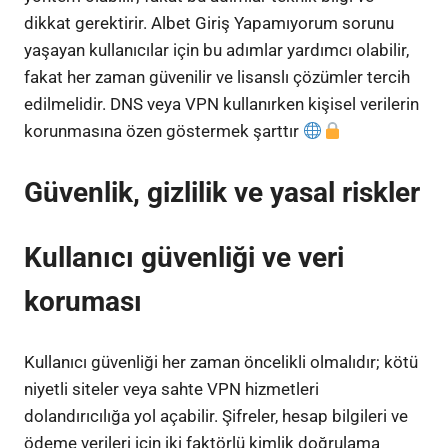
dikkat gerektirir. Albet Giriş Yapamıyorum sorunu
yaşayan kullanıcılar için bu adımlar yardımcı olabilir,
fakat her zaman güvenilir ve lisanslı çözümler tercih
edilmelidir. DNS veya VPN kullanırken kişisel verilerin
korunmasına özen göstermek şarttır
Güvenlik, gizlilik ve yasal riskler
Kullanıcı güvenliği ve veri
koruması
Kullanıcı güvenliği her zaman öncelikli olmalıdır; kötü
niyetli siteler veya sahte VPN hizmetleri
dolandırıcılığa yol açabilir. Şifreler, hesap bilgileri ve
ödeme verileri için iki faktörlü kimlik doğrulama