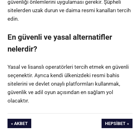
güvenliği önlemlerini uygulaması gerekir. Şüpheli
sitelerden uzak durun ve daima resmi kanalları tercih
edin.
En güvenli ve yasal alternatifler
nelerdir?
Yasal ve lisanslı operatörleri tercih etmek en güvenli
seçenektir. Ayrıca kendi ülkenizdeki resmi bahis
sitelerini ve devlet onaylı platformları kullanmak,
güvenlik ve adil oyun açısından en sağlam yol
olacaktır.
Yazı
ÖNCEKI
SONRAKI
AKBET
HEPSIBET
YAZI:
YAZI:
gezinmesi