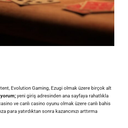
etent, Evolution Gaming, Ezugi olmak üzere birçok alt
mıyorum;
yeni giriş adresinden ana sayfaya rahatlıkla
 casino ve canlı casino oyunu olmak üzere canlı bahis
za para yatırdıktan sonra kazancınızı arttırma