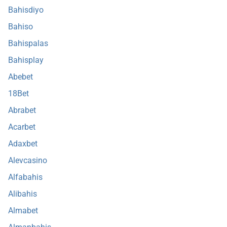
Bahisdiyo
Bahiso
Bahispalas
Bahisplay
Abebet
18Bet
Abrabet
Acarbet
Adaxbet
Alevcasino
Alfabahis
Alibahis
Almabet