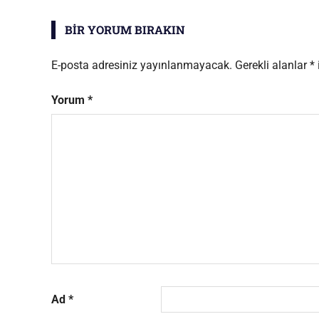
gezinmesi
BIR YORUM BIRAKIN
E-posta adresiniz yayınlanmayacak.
Gerekli alanlar
*
Yorum
*
Ad
*