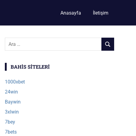
Anasayfa
İletişim
Şunu
ARA
ara:
BAHIS SITELERI
1000xbet
24win
Baywin
3xlwin
7bey
7bets