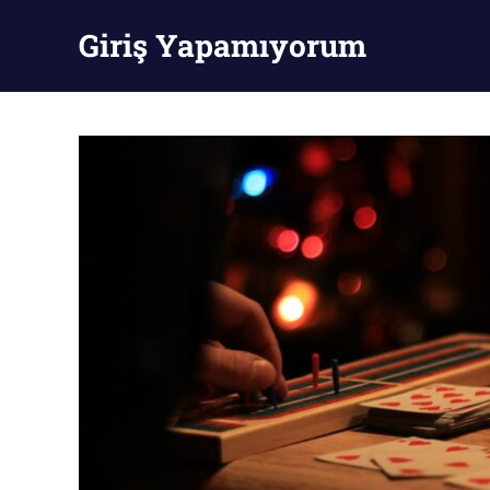
İçeriğe
Giriş Yapamıyorum
geç