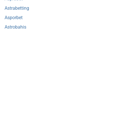
Astrabetting
Asporbet
Astrobahis