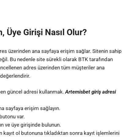
 Üye Girişi Nasıl Olur?
res üzerinden ana sayfaya erişim sağlar. Sitenin sahip
 değil. Bu nedenle site sürekli olarak BTK tarafından
 Güncellenen adres üzerinden tüm müşteriler ana
değerlendirir.
ken güncel adresi kullanmak.
Artemisbet giriş adresi
ana sayfaya erişim sağlayın.
butonu var.
azın ve üye girişinde bulunun.
kayıt ol butonuna tıkladıktan sonra kayıt işlemlerini