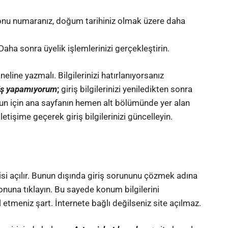
efonu numaranız, doğum tarihiniz olmak üzere daha
Daha sonra üyelik işlemlerinizi gerçekleştirin.
aneline yazmalı. Bilgilerinizi hatırlanıyorsanız
riş yapamıyorum
;
giriş bilgilerinizi yeniledikten sonra
un için ana sayfanın hemen alt bölümünde yer alan
letişime geçerek giriş bilgilerinizi güncelleyin.
isi açılır. Bunun dışında giriş sorununu çözmek adına
nuna tıklayın. Bu sayede konum bilgilerini
 etmeniz şart. İnternete bağlı değilseniz site açılmaz.