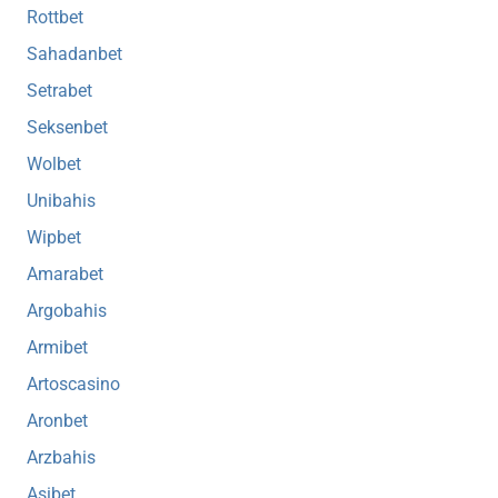
Rottbet
Sahadanbet
Setrabet
Seksenbet
Wolbet
Unibahis
Wipbet
Amarabet
Argobahis
Armibet
Artoscasino
Aronbet
Arzbahis
Asibet