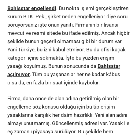
Bahisstar engellendi
. Bu nokta işlemi gerçekleştiren
kurum BTK. Peki, şirket neden engelleniyor diye soru
soruyorsanız işte onun yanıtı. Firmanın bir lisansı
mevcut ve resmi sitede bu ifade edilmiş. Ancak hiçbir
şekilde bunun geçerli olmaması gibi bir durum var.
Yani Türkiye, bu izni kabul etmiyor. Bu da ofisi kaçak
kategori içine sokmakta. İşte bu yüzden erişim
yasağı koyulmuş. Bunun sonucunda da
Bahisstar
açılmıyor
. Tüm bu yaşananlar her ne kadar kâbus
olsa da, en fazla bir saat içinde kaybolur.
Firma, daha önce de alan adına getirilmiş olan bir
engelleme söz konusu olduğu için bu tip erişim
yasaklarına karşılık her daim hazırlıklı. Yeni alan adını
almayı unutmamış. Güncellenmiş adresi var. Yasak ile
eş zamanlı piyasaya sürülüyor. Bu şekilde hem