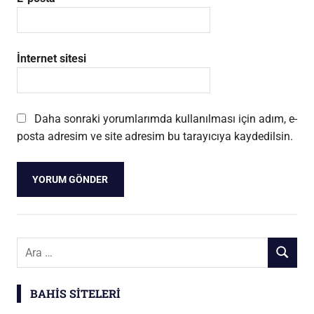
İnternet sitesi
Daha sonraki yorumlarımda kullanılması için adım, e-
posta adresim ve site adresim bu tarayıcıya kaydedilsin.
Şunu
ARA
ara:
BAHIS SITELERI