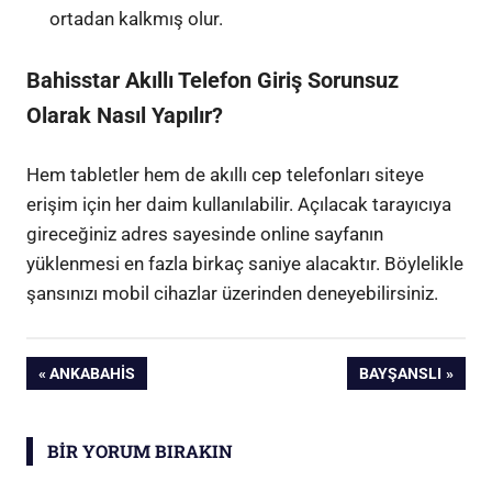
ortadan kalkmış olur.
Bahisstar Akıllı Telefon Giriş Sorunsuz
Olarak Nasıl Yapılır?
Hem tabletler hem de akıllı cep telefonları siteye
erişim için her daim kullanılabilir. Açılacak tarayıcıya
gireceğiniz adres sayesinde online sayfanın
yüklenmesi en fazla birkaç saniye alacaktır. Böylelikle
şansınızı mobil cihazlar üzerinden deneyebilirsiniz.
Yazı
ÖNCEKI
SONRAKI
ANKABAHIS
BAYŞANSLI
YAZI:
YAZI:
gezinmesi
BIR YORUM BIRAKIN