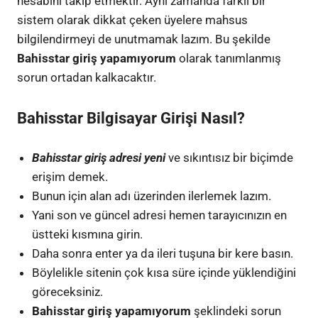
hesabını takip etmektir. Aynı zamanda farklı bir
sistem olarak dikkat çeken üyelere mahsus
bilgilendirmeyi de unutmamak lazım. Bu şekilde
Bahisstar giriş yapamıyorum
olarak tanımlanmış
sorun ortadan kalkacaktır.
Bahisstar Bilgisayar Girişi Nasıl?
Bahisstar
giriş adresi yeni
ve sıkıntısız bir biçimde
erişim demek.
Bunun için alan adı üzerinden ilerlemek lazım.
Yani son ve güncel adresi hemen tarayıcınızın en
üstteki kısmına girin.
Daha sonra enter ya da ileri tuşuna bir kere basın.
Böylelikle sitenin çok kısa süre içinde yüklendiğini
göreceksiniz.
Bahisstar giriş yapamıyorum
şeklindeki sorun