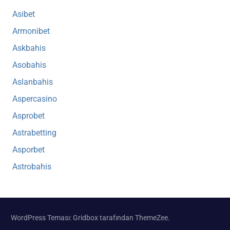
Asibet
Armonibet
Askbahis
Asobahis
Aslanbahis
Aspercasino
Asprobet
Astrabetting
Asporbet
Astrobahis
WordPress Teması: Gridbox tarafından ThemeZee.