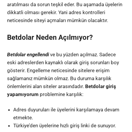
aratılması da sorun teşkil eder. Bu aşamada üyelerin
dikkatli olması gerekir. Yani adres kontrolleri
neticesinde siteyi açmaları mümkün olacaktır.
Betdolar Neden Açılmıyor?
Betdolar engellendi
ve bu yüzden açılmaz. Sadece
eski adreslerden kaynaklı olarak giriş sorunları boy
gösterir. Engelleme neticesinde sitelere erişim
sağlamanız mümkün olmaz. Bu duruma karşılık
önlemlerini alan siteler arasındadır.
Betdolar giriş
yapamıyorum
problemine karşılık:
Adres duyuruları ile üyelerini karşılamaya devam
etmekte.
Türkiye’den üyelerine hızlı giriş linki de sunuyor.