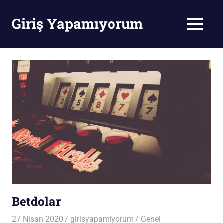
İçeriğe
geç
Giriş Yapamıyorum
MENÜ
Betdolar
27 Nisan 2020
girisyapamiyorum
Genel