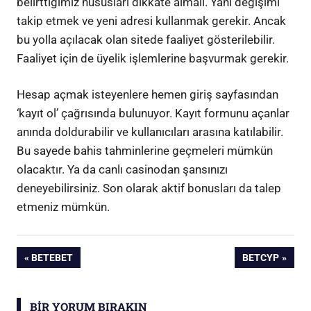
belirttiğimiz hususları dikkate almalı. Yani değişimi
takip etmek ve yeni adresi kullanmak gerekir. Ancak
bu yolla açılacak olan sitede faaliyet gösterilebilir.
Faaliyet için de üyelik işlemlerine başvurmak gerekir.
Hesap açmak isteyenlere hemen giriş sayfasından
‘kayıt ol’ çağrısında bulunuyor. Kayıt formunu açanlar
anında doldurabilir ve kullanıcıları arasına katılabilir.
Bu sayede bahis tahminlerine geçmeleri mümkün
olacaktır. Ya da canlı casinodan şansınızı
deneyebilirsiniz. Son olarak aktif bonusları da talep
etmeniz mümkün.
Yazı
ÖNCEKI
SONRAKI
BETEBET
BETCYP
YAZI:
YAZI:
gezinmesi
BIR YORUM BIRAKIN