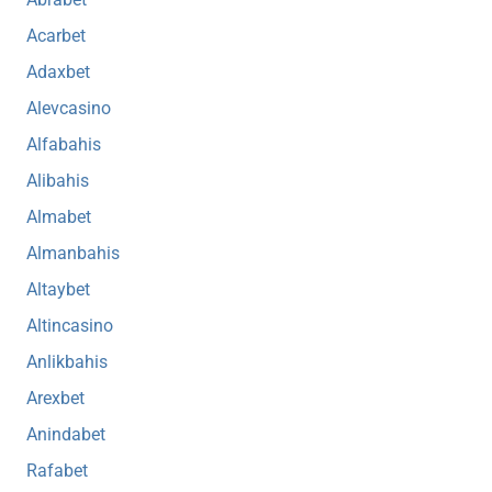
Acarbet
Adaxbet
Alevcasino
Alfabahis
Alibahis
Almabet
Almanbahis
Altaybet
Altincasino
Anlikbahis
Arexbet
Anindabet
Rafabet