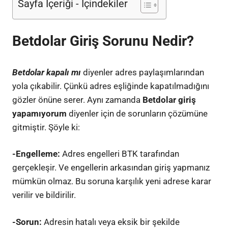
Sayfa İçeriği - İçindekiler
Betdolar Giriş Sorunu Nedir?
Betdolar kapalı mı
diyenler adres paylaşımlarından
yola çıkabilir. Çünkü adres eşliğinde kapatılmadığını
gözler önüne serer. Aynı zamanda
Betdolar giriş
yapamıyorum
diyenler için de sorunların çözümüne
gitmiştir. Şöyle ki:
-Engelleme:
Adres engelleri BTK tarafından
gerçekleşir. Ve engellerin arkasından giriş yapmanız
mümkün olmaz. Bu soruna karşılık yeni adrese karar
verilir ve bildirilir.
-Sorun:
Adresin hatalı veya eksik bir şekilde