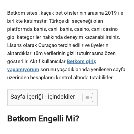
Betkom sitesi, kaçak bet ofislerinin arasına 2019 ile
birlikte katılmıştır. Türkçe dil seçeneği olan
platformda bahis, canlı bahis, casino, canlı casino
gibi kategoriler hakkında deneyim kazanabilirsiniz.
Lisans olarak Curaçao tercih edilir ve üyelerin
aktardıkları tüm verilerinin gizli tutulmasına özen
gösterilir. Aktif kullanıcılar
Betkom giriş
yapamıyorum
sorunu yaşadıklarında yenilenen sayfa
üzerinden hesaplarını kontrol altında tutabilirler.
Sayfa İçeriği - İçindekiler
Betkom Engelli Mi?