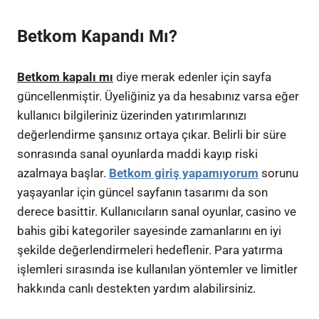
Betkom Kapandı Mı?
Betkom kapalı mı
diye merak edenler için sayfa
güncellenmiştir. Üyeliğiniz ya da hesabınız varsa eğer
kullanıcı bilgileriniz üzerinden yatırımlarınızı
değerlendirme şansınız ortaya çıkar. Belirli bir süre
sonrasında sanal oyunlarda maddi kayıp riski
azalmaya başlar.
Betkom giriş yapamıyorum
sorunu
yaşayanlar için güncel sayfanın tasarımı da son
derece basittir. Kullanıcıların sanal oyunlar, casino ve
bahis gibi kategoriler sayesinde zamanlarını en iyi
şekilde değerlendirmeleri hedeflenir. Para yatırma
işlemleri sırasında ise kullanılan yöntemler ve limitler
hakkında canlı destekten yardım alabilirsiniz.