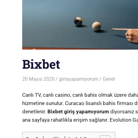
Bixbet
20 Mayıs 2020
girisyapamiyorum
Genel
Canlı TV, canlı casino, canlı bahis olmak üzere daha 
hizmetine sunulur. Curacao lisanslı bahis firması dü
denetlenir.
Bixbet giriş yapamıyorum
diyorsanız s
ana sayfaya rahatlıkla erişim sağlanır. Evolution Gam