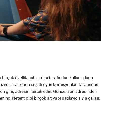
birçok özellik bahis ofisi tarafından kullanıcıların
zenli aralıklarla çeşitli oyun komisyonları tarafından
on giriş adresini tercih edin. Güncel son adresinden
ing, Netent gibi birçok alt yapı sağlayıcısıyla çalışır.