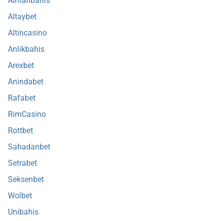
Almanbahis
Altaybet
Altincasino
Anlikbahis
Arexbet
Anindabet
Rafabet
RimCasino
Rottbet
Sahadanbet
Setrabet
Seksenbet
Wolbet
Unibahis