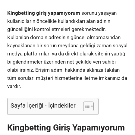
Kingbetting giriş yapamıyorum
sorunu yaşayan
kullanıcıların öncelikle kullandıkları alan adının
güncelliğini kontrol etmeleri gerekmektedir.
Kullanılan domain adresinin güncel olmamasından
kaynaklanan bir sorun meydana geldiği zaman sosyal
medya platformları ya da direkt olarak sitenin yaptığı
bilgilendirmeler üzerinden net şekilde veri sahibi
olabilirsiniz. Erişim adımı hakkında aklınıza takılan
tüm soruları müşteri hizmetlerine iletme imkanınız da
vardır.
Sayfa İçeriği - İçindekiler
Kingbetting Giriş Yapamıyorum