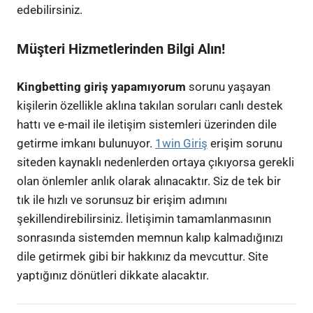
edebilirsiniz.
Müşteri Hizmetlerinden Bilgi Alın!
Kingbetting giriş yapamıyorum
sorunu yaşayan
kişilerin özellikle aklına takılan soruları canlı destek
hattı ve e-mail ile iletişim sistemleri üzerinden dile
getirme imkanı bulunuyor.
1win Giriş
erişim sorunu
siteden kaynaklı nedenlerden ortaya çıkıyorsa gerekli
olan önlemler anlık olarak alınacaktır. Siz de tek bir
tık ile hızlı ve sorunsuz bir erişim adımını
şekillendirebilirsiniz. İletişimin tamamlanmasının
sonrasında sistemden memnun kalıp kalmadığınızı
dile getirmek gibi bir hakkınız da mevcuttur. Site
yaptığınız dönütleri dikkate alacaktır.