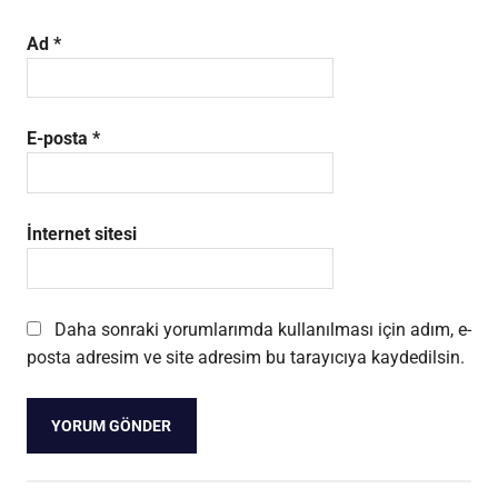
Ad
*
E-posta
*
İnternet sitesi
Daha sonraki yorumlarımda kullanılması için adım, e-
posta adresim ve site adresim bu tarayıcıya kaydedilsin.