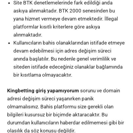
Site BTK denetlemelerinde fark edildiği anda
askıya alınmaktadır. BTK 2000 senesinden bu
yana hizmet vermeye devam etmektedir. İllegal
platformlar kısıtlı kriterlere göre askıya
alınmaktadır.
Kullanıcıların bahis olanaklarından istifade etmeye
devam edebilmesi için adres değişim süreci
anında başlatılır. Bu nedenle genel verimlilik ve
siteden istifade edeceğiniz olanaklar bağlamında
bir kısıtlama olmayacaktır.
Kingbetting giriş yapamıyorum
sorunu ve domain
adresi değişim süreci yaşanırken panik
olmamalısınız. Bahis platformu size gerekli olan
bilgileri kusursuz bir biçimde aktaracaktır. Bu
durumdan kullanıcıların haberdar edilmemesi gibi bir
olasılık da söz konusu değildir.