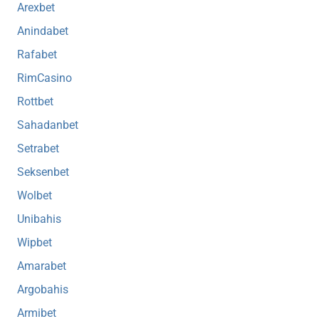
Arexbet
Anindabet
Rafabet
RimCasino
Rottbet
Sahadanbet
Setrabet
Seksenbet
Wolbet
Unibahis
Wipbet
Amarabet
Argobahis
Armibet