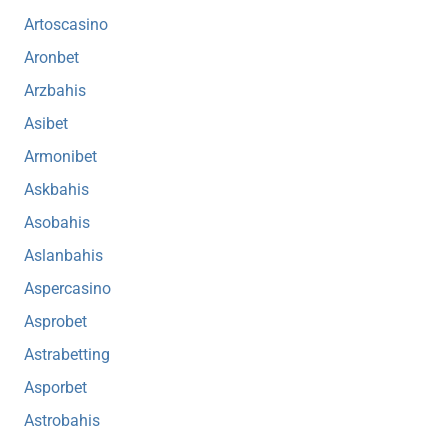
Artoscasino
Aronbet
Arzbahis
Asibet
Armonibet
Askbahis
Asobahis
Aslanbahis
Aspercasino
Asprobet
Astrabetting
Asporbet
Astrobahis