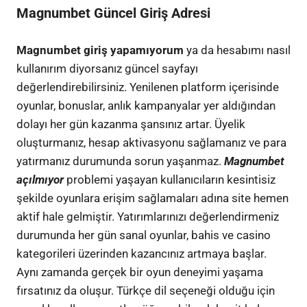
Magnumbet Güncel Giriş Adresi
Magnumbet giriş yapamıyorum
ya da hesabımı nasıl
kullanırım diyorsanız güncel sayfayı
değerlendirebilirsiniz. Yenilenen platform içerisinde
oyunlar, bonuslar, anlık kampanyalar yer aldığından
dolayı her gün kazanma şansınız artar. Üyelik
oluşturmanız, hesap aktivasyonu sağlamanız ve para
yatırmanız durumunda sorun yaşanmaz.
Magnumbet
açılmıyor
problemi yaşayan kullanıcıların kesintisiz
şekilde oyunlara erişim sağlamaları adına site hemen
aktif hale gelmiştir. Yatırımlarınızı değerlendirmeniz
durumunda her gün sanal oyunlar, bahis ve casino
kategorileri üzerinden kazancınız artmaya başlar.
Aynı zamanda gerçek bir oyun deneyimi yaşama
fırsatınız da oluşur. Türkçe dil seçeneği olduğu için