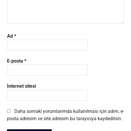
Ad
*
E-posta
*
İnternet sitesi
Daha sonraki yorumlarımda kullanılması için adım, e-
posta adresim ve site adresim bu tarayıcıya kaydedilsin.