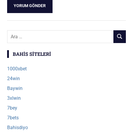
Şunu
ARA
ara:
BAHIS SITELERI
1000xbet
24win
Baywin
3xlwin
7bey
7bets
Bahisdiyo