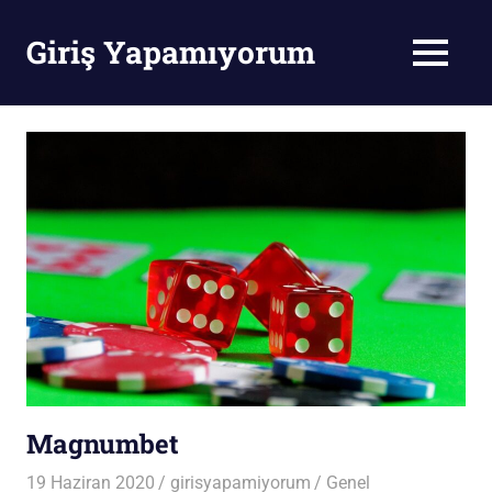
İçeriğe
geç
Giriş Yapamıyorum
MENÜ
Magnumbet
19 Haziran 2020
girisyapamiyorum
Genel