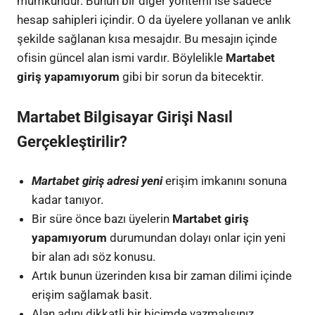
mümkündür. Bunun bir diğer yöntemi ise sadece
hesap sahipleri içindir. O da üyelere yollanan ve anlık
şekilde sağlanan kısa mesajdır. Bu mesajın içinde
ofisin güncel alan ismi vardır. Böylelikle
Martabet
giriş yapamıyorum
gibi bir sorun da bitecektir.
Martabet Bilgisayar Girişi Nasıl
Gerçekleştirilir?
Martabet
giriş adresi yeni
erişim imkanını sonuna
kadar tanıyor.
Bir süre önce bazı üyelerin
Martabet giriş
yapamıyorum
durumundan dolayı onlar için yeni
bir alan adı söz konusu.
Artık bunun üzerinden kısa bir zaman dilimi içinde
erişim sağlamak basit.
Alan adını dikkatli bir biçimde yazmalısınız.