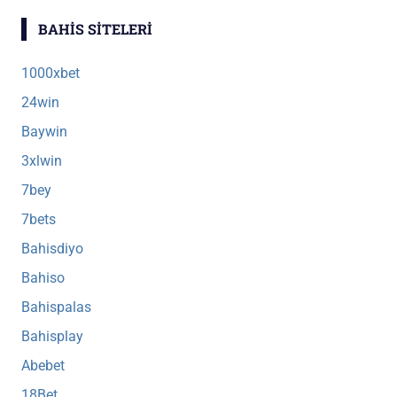
BAHIS SITELERI
1000xbet
24win
Baywin
3xlwin
7bey
7bets
Bahisdiyo
Bahiso
Bahispalas
Bahisplay
Abebet
18Bet