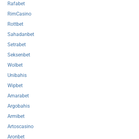
Rafabet
RimCasino
Rottbet
Sahadanbet
Setrabet
Seksenbet
Wolbet
Unibahis
Wipbet
Amarabet
Argobahis
Armibet
Artoscasino
Aronbet