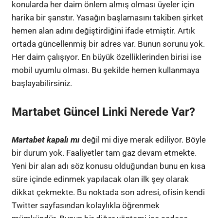
konularda her daim önlem almış olması üyeler için
harika bir şanstır. Yasağın başlamasını takiben şirket
hemen alan adını değiştirdiğini ifade etmiştir. Artık
ortada güncellenmiş bir adres var. Bunun sorunu yok.
Her daim çalışıyor. En büyük özelliklerinden birisi ise
mobil uyumlu olması. Bu şekilde hemen kullanmaya
başlayabilirsiniz.
Martabet Güncel Linki Nerede Var?
Martabet kapalı mı
değil mi diye merak ediliyor. Böyle
bir durum yok. Faaliyetler tam gaz devam etmekte.
Yeni bir alan adı söz konusu olduğundan bunu en kısa
süre içinde edinmek yapılacak olan ilk şey olarak
dikkat çekmekte. Bu noktada son adresi, ofisin kendi
Twitter sayfasından kolaylıkla öğrenmek