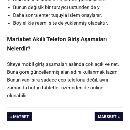
Bunun değişik bir tarayıcı üstünden de y
Daha sonra enter tuşuyla işlem onaylanır.
Böylelikle resmi site de yüklenmiş olacaktır.
Martabet Akıllı Telefon Giriş Aşamaları
Nelerdir?
Siteye mobil giriş aşamaları aslında çok açık ve net.
Buna göre güncellenmiş alan adını kullanmak lazım.
Bunun yanı sıra sadece cep telefonu değil, aynı
zamanda bütün tabletler üzerinden de online
olunabilir.
Yazı
ÖNCEKI
SONRAKI
MATBET
MARSBET
YAZI:
YAZI: