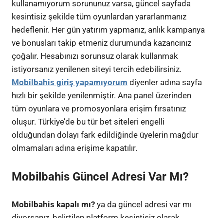
kullanamıyorum sorununuz varsa, güncel sayfada
kesintisiz şekilde tüm oyunlardan yararlanmanız
hedeflenir. Her gün yatırım yapmanız, anlık kampanya
ve bonusları takip etmeniz durumunda kazancınız
çoğalır. Hesabınızı sorunsuz olarak kullanmak
istiyorsanız yenilenen siteyi tercih edebilirsiniz.
Mobilbahis giriş yapamıyorum
diyenler adına sayfa
hızlı bir şekilde yenilenmiştir. Ana panel üzerinden
tüm oyunlara ve promosyonlara erişim fırsatınız
oluşur. Türkiye’de bu tür bet siteleri engelli
olduğundan dolayı fark edildiğinde üyelerin mağdur
olmamaları adına erişime kapatılır.
Mobilbahis Güncel Adresi Var Mı?
Mobilbahis kapalı mı?
ya da güncel adresi var mı
diyorsanız, belirtilen platform kesintisiz olarak