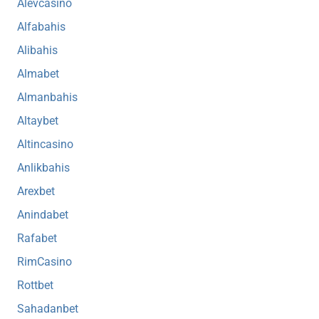
Alevcasino
Alfabahis
Alibahis
Almabet
Almanbahis
Altaybet
Altincasino
Anlikbahis
Arexbet
Anindabet
Rafabet
RimCasino
Rottbet
Sahadanbet