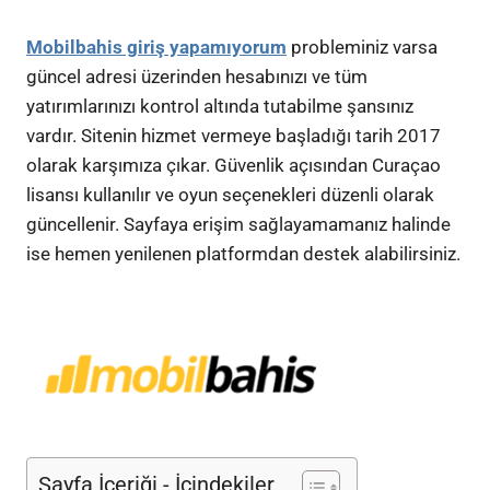
Mobilbahis giriş yapamıyorum
probleminiz varsa
güncel adresi üzerinden hesabınızı ve tüm
yatırımlarınızı kontrol altında tutabilme şansınız
vardır. Sitenin hizmet vermeye başladığı tarih 2017
olarak karşımıza çıkar. Güvenlik açısından Curaçao
lisansı kullanılır ve oyun seçenekleri düzenli olarak
güncellenir. Sayfaya erişim sağlayamamanız halinde
ise hemen yenilenen platformdan destek alabilirsiniz.
Sayfa İçeriği - İçindekiler