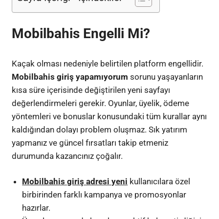
Mobilbahis Engelli Mi?
Kaçak olması nedeniyle belirtilen platform engellidir.
Mobilbahis giriş yapamıyorum
sorunu yaşayanların
kısa süre içerisinde değiştirilen yeni sayfayı
değerlendirmeleri gerekir. Oyunlar, üyelik, ödeme
yöntemleri ve bonuslar konusundaki tüm kurallar aynı
kaldığından dolayı problem oluşmaz. Sık yatırım
yapmanız ve güncel fırsatları takip etmeniz
durumunda kazancınız çoğalır.
Mobilbahis giriş adresi yeni
kullanıcılara özel
birbirinden farklı kampanya ve promosyonlar
hazırlar.