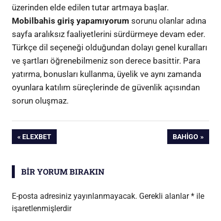
üzerinden elde edilen tutar artmaya başlar.
Mobilbahis giriş yapamıyorum
sorunu olanlar adına
sayfa aralıksız faaliyetlerini sürdürmeye devam eder.
Türkçe dil seçeneği olduğundan dolayı genel kuralları
ve şartları öğrenebilmeniz son derece basittir. Para
yatırma, bonusları kullanma, üyelik ve aynı zamanda
oyunlara katılım süreçlerinde de güvenlik açısından
sorun oluşmaz.
Yazı
ÖNCEKI
SONRAKI
ELEXBET
BAHIGO
YAZI:
YAZI:
gezinmesi
BIR YORUM BIRAKIN
E-posta adresiniz yayınlanmayacak.
Gerekli alanlar
*
ile
işaretlenmişlerdir