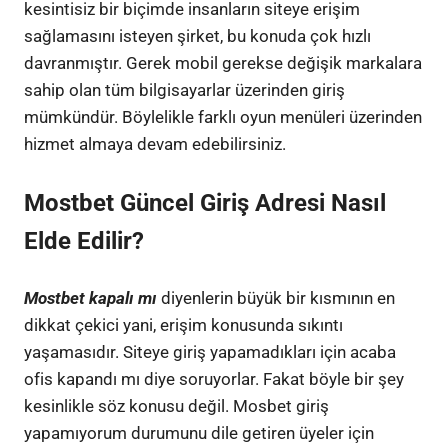
kesintisiz bir biçimde insanların siteye erişim
sağlamasını isteyen şirket, bu konuda çok hızlı
davranmıştır. Gerek mobil gerekse değişik markalara
sahip olan tüm bilgisayarlar üzerinden giriş
mümkündür. Böylelikle farklı oyun menüleri üzerinden
hizmet almaya devam edebilirsiniz.
Mostbet Güncel Giriş Adresi Nasıl
Elde Edilir?
Mostbet kapalı mı
diyenlerin büyük bir kısmının en
dikkat çekici yani, erişim konusunda sıkıntı
yaşamasıdır. Siteye giriş yapamadıkları için acaba
ofis kapandı mı diye soruyorlar. Fakat böyle bir şey
kesinlikle söz konusu değil. Mosbet giriş
yapamıyorum durumunu dile getiren üyeler için