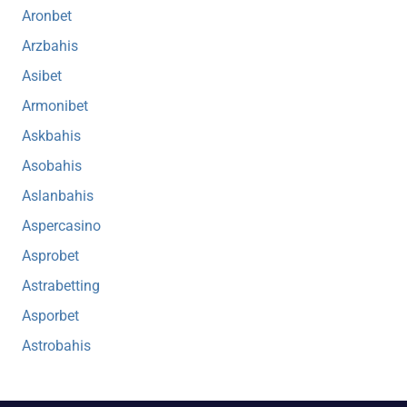
Aronbet
Arzbahis
Asibet
Armonibet
Askbahis
Asobahis
Aslanbahis
Aspercasino
Asprobet
Astrabetting
Asporbet
Astrobahis