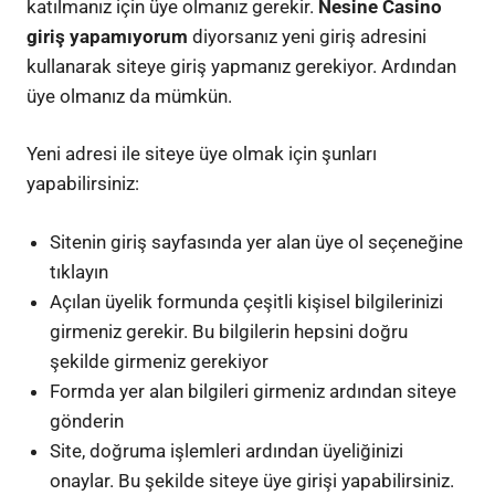
katılmanız için üye olmanız gerekir.
Nesine Casino
giriş yapamıyorum
diyorsanız yeni giriş adresini
kullanarak siteye giriş yapmanız gerekiyor. Ardından
üye olmanız da mümkün.
Yeni adresi ile siteye üye olmak için şunları
yapabilirsiniz:
Sitenin giriş sayfasında yer alan üye ol seçeneğine
tıklayın
Açılan üyelik formunda çeşitli kişisel bilgilerinizi
girmeniz gerekir. Bu bilgilerin hepsini doğru
şekilde girmeniz gerekiyor
Formda yer alan bilgileri girmeniz ardından siteye
gönderin
Site, doğruma işlemleri ardından üyeliğinizi
onaylar. Bu şekilde siteye üye girişi yapabilirsiniz.