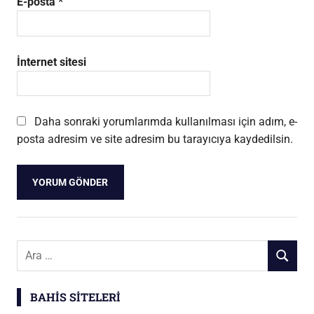
E-posta
*
İnternet sitesi
Daha sonraki yorumlarımda kullanılması için adım, e-
posta adresim ve site adresim bu tarayıcıya kaydedilsin.
Şunu
ARA
ara:
BAHIS SITELERI