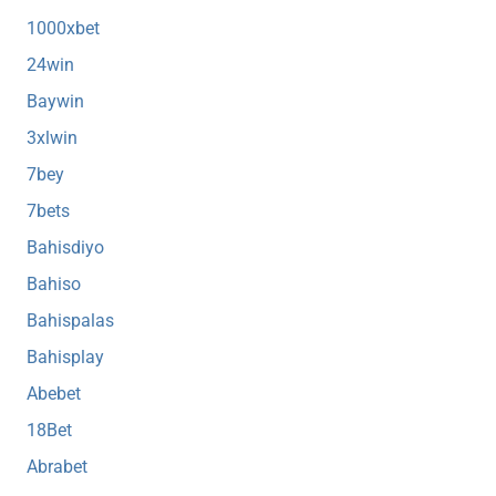
1000xbet
24win
Baywin
3xlwin
7bey
7bets
Bahisdiyo
Bahiso
Bahispalas
Bahisplay
Abebet
18Bet
Abrabet