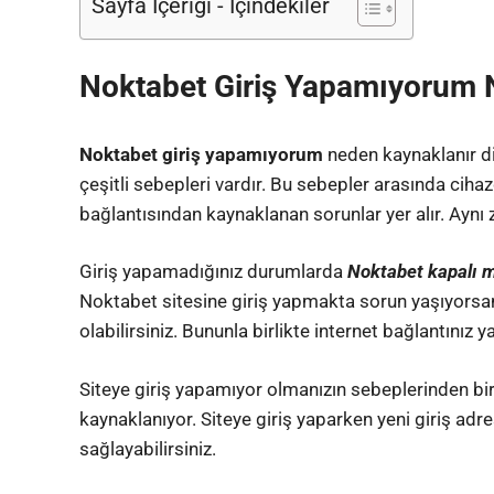
Sayfa İçeriği - İçindekiler
Noktabet Giriş Yapamıyorum 
Noktabet giriş yapamıyorum
neden kaynaklanır d
çeşitli sebepleri vardır. Bu sebepler arasında cih
bağlantısından kaynaklanan sorunlar yer alır. Aynı z
Giriş yapamadığınız durumlarda
Noktabet kapalı 
Noktabet sitesine giriş yapmakta sorun yaşıyorsanı
olabilirsiniz. Bununla birlikte internet bağlantınız 
Siteye giriş yapamıyor olmanızın sebeplerinden bir
kaynaklanıyor. Siteye giriş yaparken yeni giriş adre
sağlayabilirsiniz.