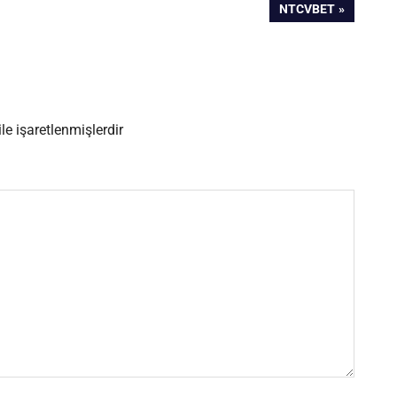
SONRAKI
NTCVBET
YAZI:
ile işaretlenmişlerdir