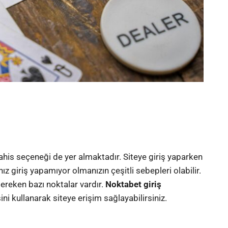
 bahis seçeneği de yer almaktadır. Siteye giriş yaparken
ız giriş yapamıyor olmanızın çeşitli sebepleri olabilir.
reken bazı noktalar vardır.
Noktabet giriş
ni kullanarak siteye erişim sağlayabilirsiniz.