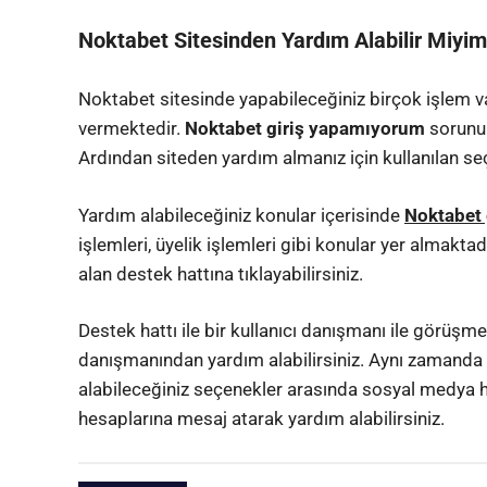
Noktabet Sitesinden Yardım Alabilir Miyi
Noktabet sitesinde yapabileceğiniz birçok işlem vardı
vermektedir.
Noktabet giriş yapamıyorum
sorunu 
Ardından siteden yardım almanız için kullanılan seç
Yardım alabileceğiniz konular içerisinde
Noktabet
işlemleri, üyelik işlemleri gibi konular yer almakta
alan destek hattına tıklayabilirsiniz.
Destek hattı ile bir kullanıcı danışmanı ile görüşme s
danışmanından yardım alabilirsiniz. Aynı zamanda si
alabileceğiniz seçenekler arasında sosyal medya h
hesaplarına mesaj atarak yardım alabilirsiniz.