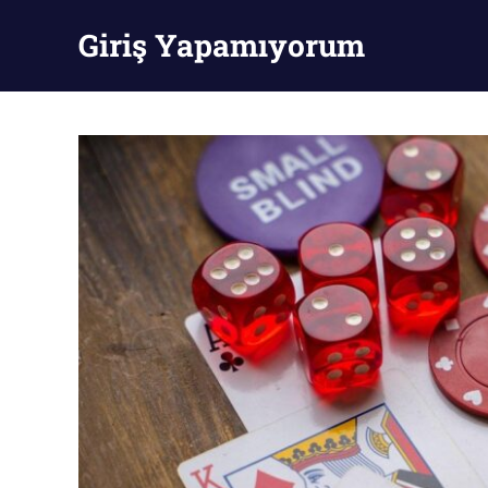
İçeriğe
Giriş Yapamıyorum
geç