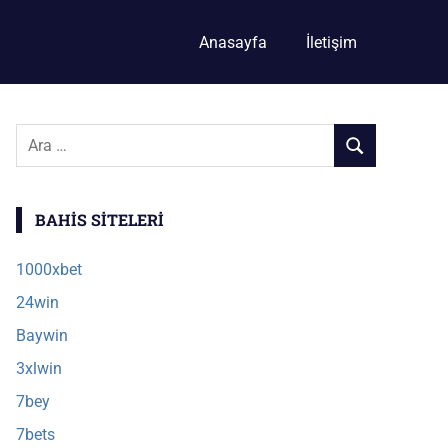
Anasayfa
İletişim
Şunu
ARA
ara:
BAHIS SITELERI
1000xbet
24win
Baywin
3xlwin
7bey
7bets