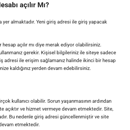
Hesabı açılır Mı?
 yer almaktadır. Yeni giriş adresi ile giriş yapacak
bir hesap açılır mı diye merak ediyor olabilirsiniz.
ullanmanız gerekir. Kişisel bilgileriniz ile siteye sadece
riş adresi ile erişim sağlamanız halinde ikinci bir hesap
inize kaldığınız yerden devam edebilirsiniz.
çok kullanıcı olabilir. Sorun yaşanmasının ardından
te açıktır ve hizmet vermeye devam etmektedir. Site,
ır. Bu nedenle giriş adresi güncellenmiştir ve site
e devam etmektedir.