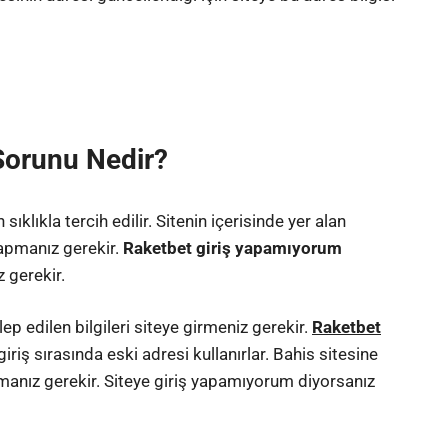
Sorunu Nedir?
ıklıkla tercih edilir. Sitenin içerisinde yer alan
 yapmanız gerekir.
Raketbet giriş yapamıyorum
 gerekir.
ep edilen bilgileri siteye girmeniz gerekir.
Raketbet
iriş sırasında eski adresi kullanırlar. Bahis sitesine
anmanız gerekir. Siteye giriş yapamıyorum diyorsanız