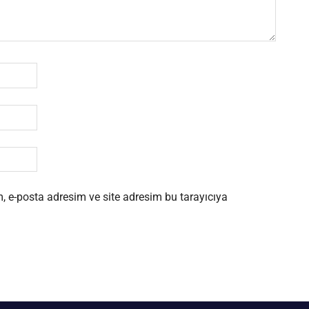
, e-posta adresim ve site adresim bu tarayıcıya