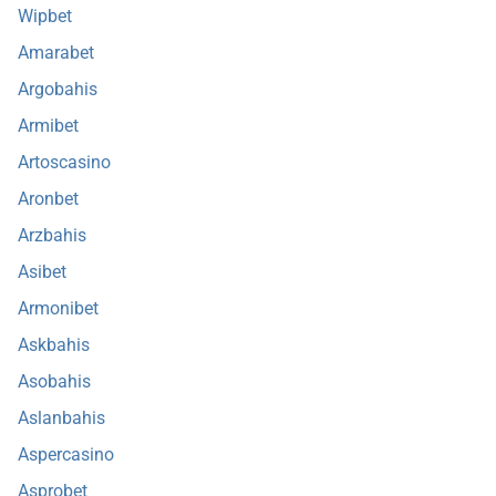
Wipbet
Amarabet
Argobahis
Armibet
Artoscasino
Aronbet
Arzbahis
Asibet
Armonibet
Askbahis
Asobahis
Aslanbahis
Aspercasino
Asprobet