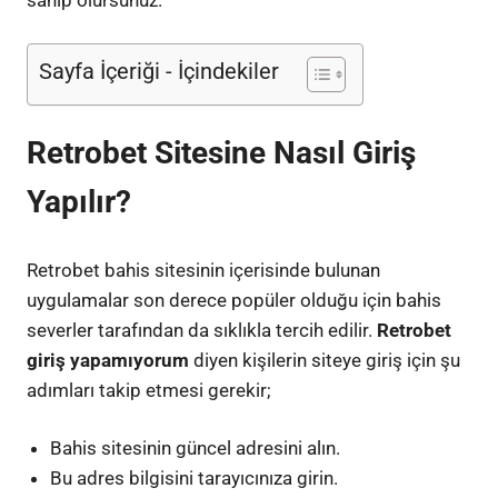
Sayfa İçeriği - İçindekiler
Retrobet Sitesine Nasıl Giriş
Yapılır?
Retrobet bahis sitesinin içerisinde bulunan
uygulamalar son derece popüler olduğu için bahis
severler tarafından da sıklıkla tercih edilir.
Retrobet
giriş yapamıyorum
diyen kişilerin siteye giriş için şu
adımları takip etmesi gerekir;
Bahis sitesinin güncel adresini alın.
Bu adres bilgisini tarayıcınıza girin.