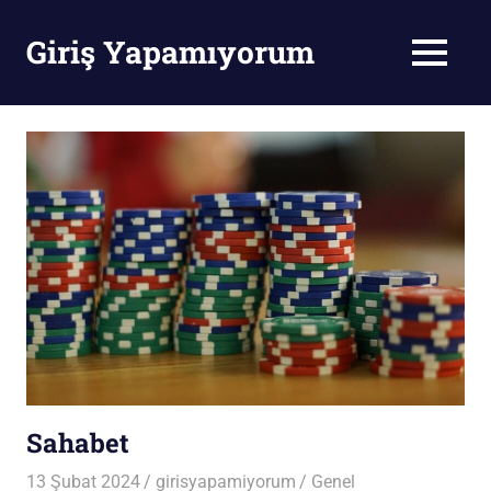
İçeriğe
geç
Giriş Yapamıyorum
MENÜ
Sahabet
13 Şubat 2024
girisyapamiyorum
Genel