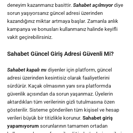
deneyim kazanmanız basittir.
Sahabet
açılmıyor
diye
sorun yaşıyorsanız güncel adresi üzerinden
kazandığınız miktar artmaya başlar. Zamanla anlık
kampanya ve bonusları kullanmanız halinde keyifli
vakit geçirebilirsiniz.
Sahabet
Güncel Giriş Adresi Güvenli Mi?
Sahabet
kapalı mı
diyenler için platform, güncel
adresi üzerinden kesintisiz olarak faaliyetlerini
sürdürür. Kaçak olmasının yanı sıra platformda
güvenlik açısından da sorun yaşanmaz. Üyelerin
aktardıkları tüm verilerinin gizli tutulmasına özen
gösterilir. Sisteme gönderilen tüm kişisel ve hesap
verileri büyük bir titizlikle korunur.
Sahabet
giriş
yapamıyorum
sorunlarının tamamen ortadan