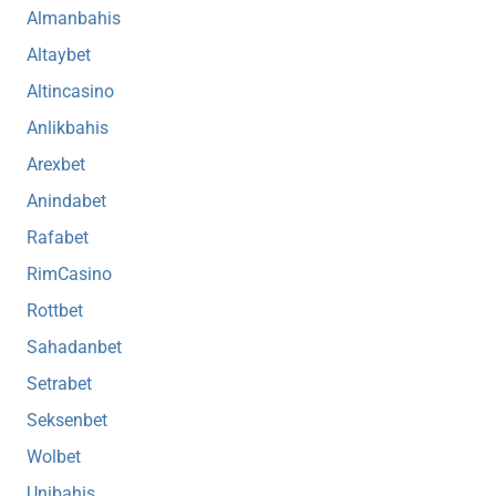
Almanbahis
Altaybet
Altincasino
Anlikbahis
Arexbet
Anindabet
Rafabet
RimCasino
Rottbet
Sahadanbet
Setrabet
Seksenbet
Wolbet
Unibahis