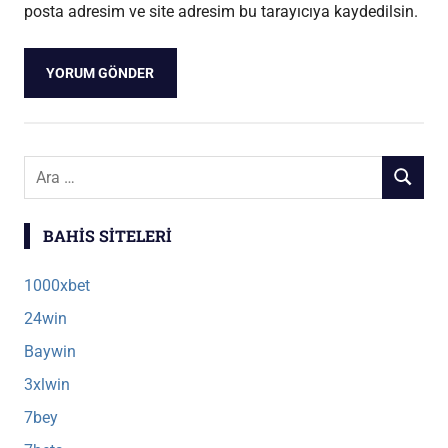
posta adresim ve site adresim bu tarayıcıya kaydedilsin.
Şunu
ARA
ara:
BAHIS SITELERI
1000xbet
24win
Baywin
3xlwin
7bey