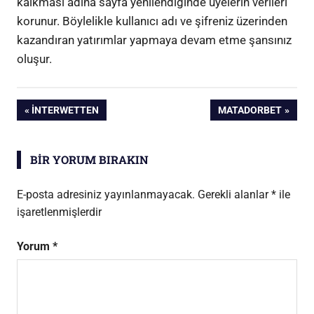
kalkması adına sayfa yenilendiğinde üyelerin verileri
korunur. Böylelikle kullanıcı adı ve şifreniz üzerinden
kazandıran yatırımlar yapmaya devam etme şansınız
oluşur.
Yazı
ÖNCEKI
SONRAKI
İNTERWETTEN
MATADORBET
YAZI:
YAZI:
gezinmesi
BIR YORUM BIRAKIN
E-posta adresiniz yayınlanmayacak.
Gerekli alanlar
*
ile
işaretlenmişlerdir
Yorum
*