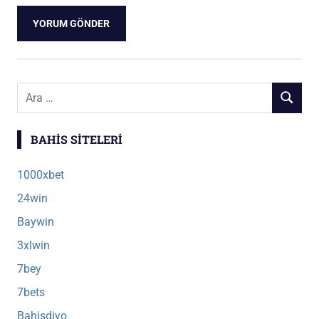
Şunu
ARA
ara:
BAHIS SITELERI
1000xbet
24win
Baywin
3xlwin
7bey
7bets
Bahisdiyo