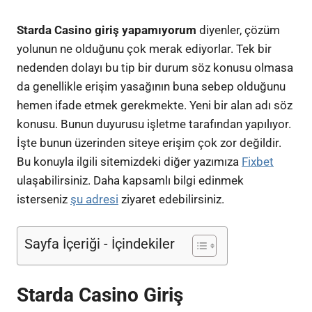
Starda Casino
giriş yapamıyorum
diyenler, çözüm
yolunun ne olduğunu çok merak ediyorlar. Tek bir
nedenden dolayı bu tip bir durum söz konusu olmasa
da genellikle erişim yasağının buna sebep olduğunu
hemen ifade etmek gerekmekte. Yeni bir alan adı söz
konusu. Bunun duyurusu işletme tarafından yapılıyor.
İşte bunun üzerinden siteye erişim çok zor değildir.
Bu konuyla ilgili sitemizdeki diğer yazımıza
Fixbet
ulaşabilirsiniz. Daha kapsamlı bilgi edinmek
isterseniz
şu adresi
ziyaret edebilirsiniz.
Sayfa İçeriği - İçindekiler
Starda Casino Giriş