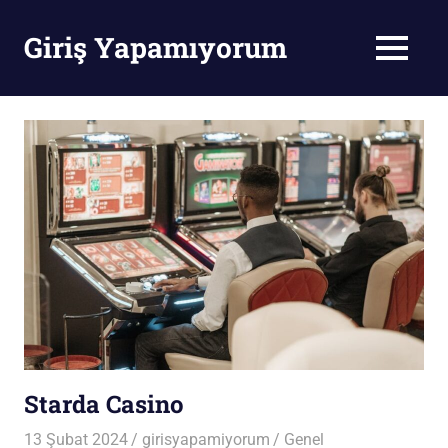
İçeriğe
geç
Giriş Yapamıyorum
MENÜ
Starda Casino
13 Şubat 2024
girisyapamiyorum
Genel