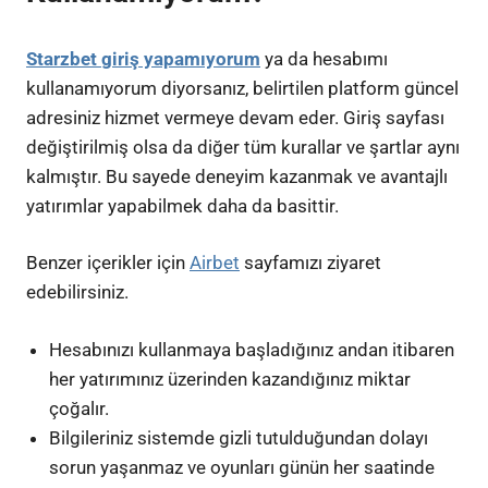
Starzbet
giriş yapamıyorum
ya da hesabımı
kullanamıyorum diyorsanız, belirtilen platform güncel
adresiniz hizmet vermeye devam eder. Giriş sayfası
değiştirilmiş olsa da diğer tüm kurallar ve şartlar aynı
kalmıştır. Bu sayede deneyim kazanmak ve avantajlı
yatırımlar yapabilmek daha da basittir.
Benzer içerikler için
Airbet
sayfamızı ziyaret
edebilirsiniz.
Hesabınızı kullanmaya başladığınız andan itibaren
her yatırımınız üzerinden kazandığınız miktar
çoğalır.
Bilgileriniz sistemde gizli tutulduğundan dolayı
sorun yaşanmaz ve oyunları günün her saatinde