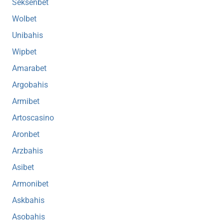
Seksenbet
Wolbet
Unibahis
Wipbet
Amarabet
Argobahis
Armibet
Artoscasino
Aronbet
Arzbahis
Asibet
Armonibet
Askbahis
Asobahis