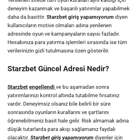
deneyim kazanmak ve başarılı yatırımlar yapabilmek
daha da basittir.
Starzbet
giriş yapamıyorum
diyen
kullanıcıların motive olmaları adına yenilenen
adresinde oyun ve kampanyaların sayısı fazladır.
Hesabınıza para yatırma işlemleri sırasında ise tüm
verilerinizin gizli tutulmasına özen gösterilir.
Starzbet
Güncel Adresi Nedir?
Starzbet
engellendi
ve bu aşamadan sonra
yatırımlarınızı kontrol altında tutabilme fırsatınız
vardır. Deneyimsiz olsanız bile belirli bir süre
sonrasında oyunların kurallarını ve şartlarını
öğrenebilmeniz basit hale gelir. Risk almamak adına
düşük tutarlarda para akışı sağlamanız faydalı
olacaktır.
Starzbet
giriş yapamıyorum
diyenler için