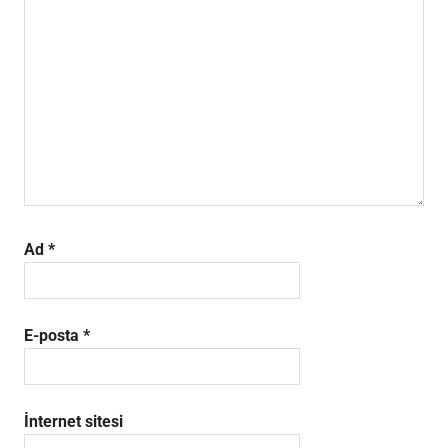
Ad
*
E-posta
*
İnternet sitesi