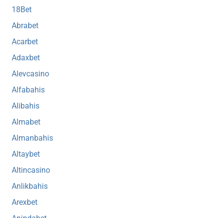
18Bet
Abrabet
Acarbet
Adaxbet
Alevcasino
Alfabahis
Alibahis
Almabet
Almanbahis
Altaybet
Altincasino
Anlikbahis
Arexbet