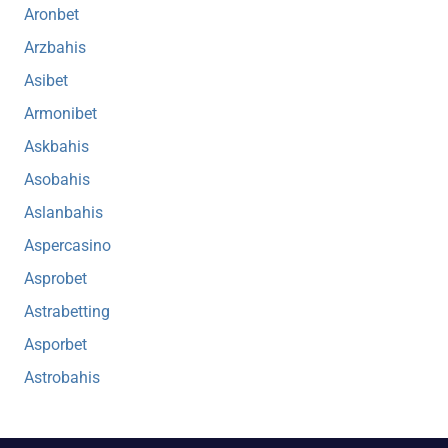
Aronbet
Arzbahis
Asibet
Armonibet
Askbahis
Asobahis
Aslanbahis
Aspercasino
Asprobet
Astrabetting
Asporbet
Astrobahis