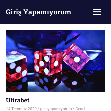
İçeriğe
geç
Giriş Yapamıyorum
MENÜ
Ultrabet
14 Temmuz 2020
girisyapamiyorum
Genel