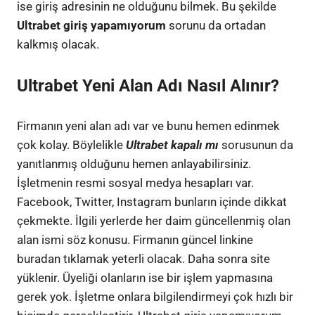
ise giriş adresinin ne olduğunu bilmek. Bu şekilde
Ultrabet giriş yapamıyorum
sorunu da ortadan
kalkmış olacak.
Ultrabet Yeni Alan Adı Nasıl Alınır?
Firmanın yeni alan adı var ve bunu hemen edinmek
çok kolay. Böylelikle
Ultrabet kapalı mı
sorusunun da
yanıtlanmış olduğunu hemen anlayabilirsiniz.
İşletmenin resmi sosyal medya hesapları var.
Facebook, Twitter, Instagram bunların içinde dikkat
çekmekte. İlgili yerlerde her daim güncellenmiş olan
alan ismi söz konusu. Firmanın güncel linkine
buradan tıklamak yeterli olacak. Daha sonra site
yüklenir. Üyeliği olanların ise bir işlem yapmasına
gerek yok. İşletme onlara bilgilendirmeyi çok hızlı bir