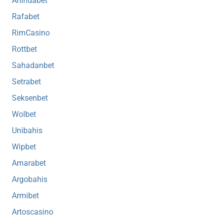
Anindabet
Rafabet
RimCasino
Rottbet
Sahadanbet
Setrabet
Seksenbet
Wolbet
Unibahis
Wipbet
Amarabet
Argobahis
Armibet
Artoscasino