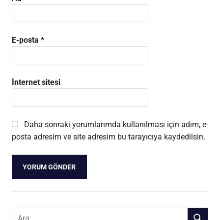
E-posta
*
İnternet sitesi
Daha sonraki yorumlarımda kullanılması için adım, e-
posta adresim ve site adresim bu tarayıcıya kaydedilsin.
Şunu